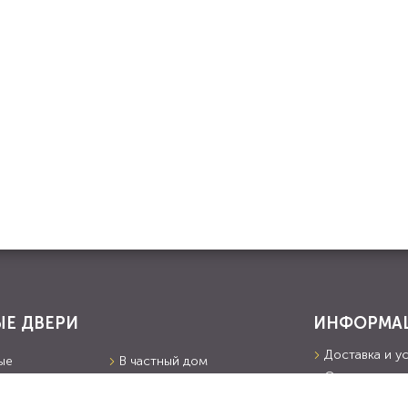
Е ДВЕРИ
ИНФОРМА
Доставка и у
ые
В частный дом
О компании
ВХ и шпон
С порошком
Портфолио