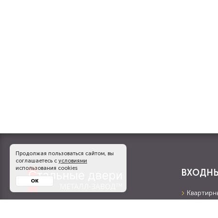
Продолжая пользоваться сайтом, вы
соглашаетесь с
условиями
использования cookies
ВХОДНЫ
ОК
Квартирн
Производство, установка и продажа
С МДФ П
входных и противопожарных дверей на