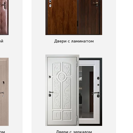
ей
Двери с ламинатом
вом
Двери с зеркалом