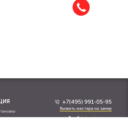
ЦИЯ
+7(495) 991-05-95
Вызвать мастера на замер
становка
Email:
info@dverimz.ru
Адрес магазина:
г.
Серпухов
, улица