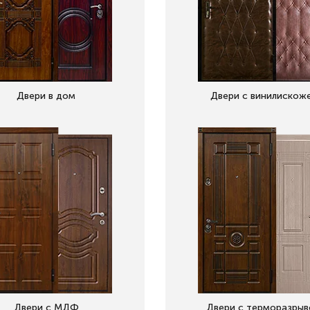
Двери в дом
Двери с винилискож
Двери с МДФ
Двери с терморазры