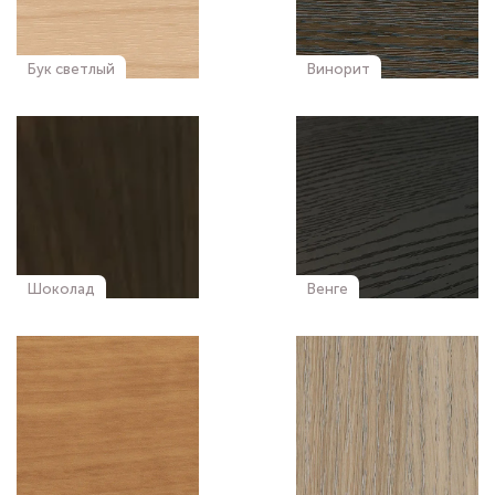
Бук светлый
Винорит
Шоколад
Венге