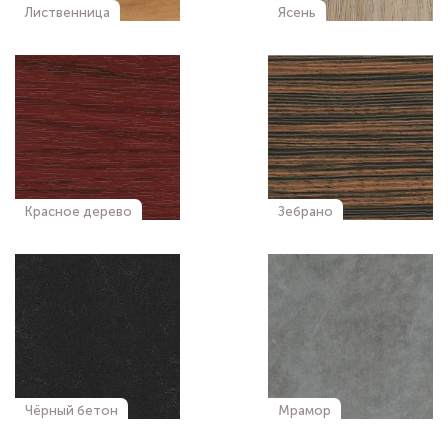
Лиственница
Ясень
Красное дерево
Зебрано
Чёрный бетон
Мрамор