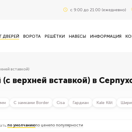
c 9:00 до 21:00 (ежедневно)
Г ДВЕРЕЙ
ВОРОТА
РЕШЁТКИ
НАВЕСЫ
ИНФОРМАЦИЯ
КО
рхней вставкой)
(с верхней вставкой) в Серпух
 мм
С замками Border
Cisa
Гардиан
Kale Kilit
Шири
по умолчанию
по цене
по популярности
ать: