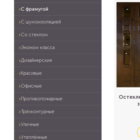
С фрамугой
С шумоизоляцией
Со стеклом
Эконом класса
Дизайнерские
Красивые
Офисные
Остекле
Противопожарные
Трёхконтурные
Уличные
Утеплённые