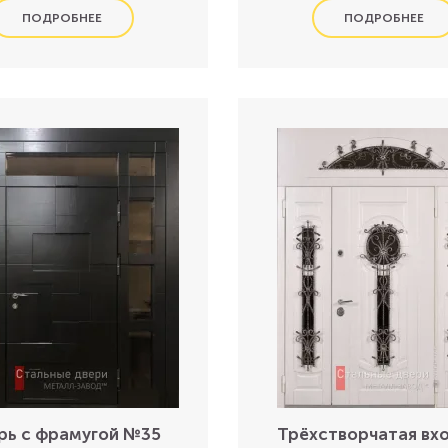
рь с фрамугой №35
Трёхстворчатая вх