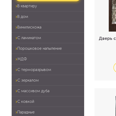
В квартиру
В дом
Винилискожа
С ламинатом
Дверь 
Порошковое напыление
МДФ
С терморазрывом
С зеркалом
С массивом дуба
С ковкой
Парадные