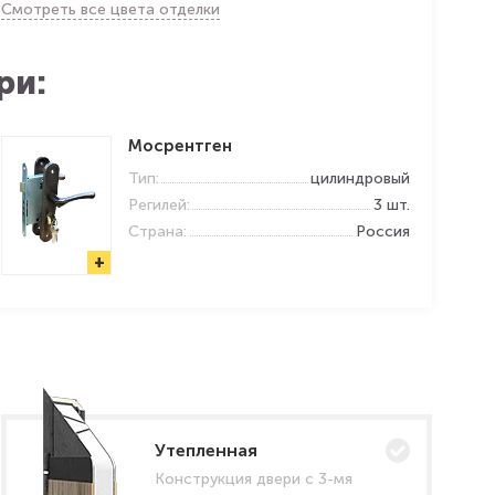
Смотреть все цвета отделки
ри:
Мосрентген
Тип:
цилиндровый
Регилей:
3 шт.
Страна:
Россия
+
Утепленная
Конструкция двери с 3-мя