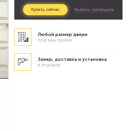
Вызвать замерщика
Купить
сейчас
Любой размер двери
под ваш проем
Замер, доставка и установка
в подарок