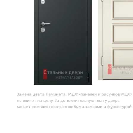
Замена цвета Ламината, МДФ-панелей и рисунков МДФ
не влияет на цену. За дополнительную плату дверь
может комплектоваться любыми замками и фурнитурой.