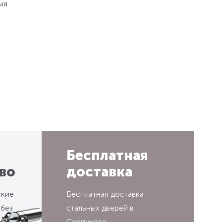
мя
Бесплатная
во
доставка
ские
Бесплатная доставка
 без
стальных дверей в
Серпухове