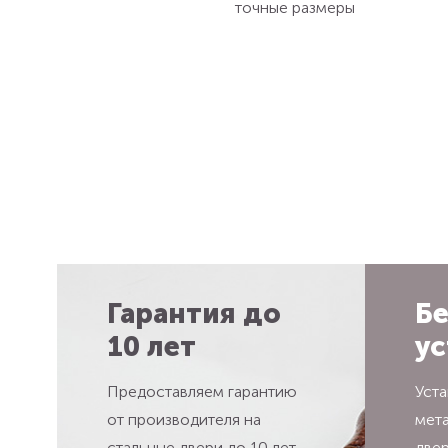
точные размеры
Гарантия до
Бе
10 лет
ус
Предоставляем гарантию
Уста
от производителя на
мет
стальные двери до 10 лет
две