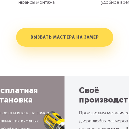
нюансы монтажа
удобное вре
ВЫЗВАТЬ МАСТЕРА НА ЗАМЕР
сплатная
Своё
тановка
производст
новка и выезд на замер
Производим металиче
алличеких входных
двери любых размеров
рей абсолютно
наценок и скрытых