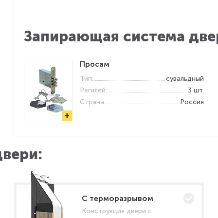
Запирающая система две
Просам
Тип:
сувальдный
Регилей:
3 шт.
Страна:
Россия
+
вери:
C терморазрывом
Конструкция двери с